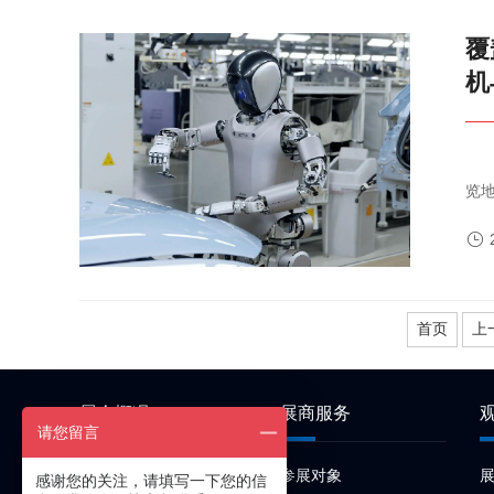
覆
机
2025杭州国际人形机器人与机器人技术展览会展览时间：2025年6月
览
人

首页
上
展会概况
展商服务
请您留言
关于展会
参展对象
感谢您的关注，请填写一下您的信