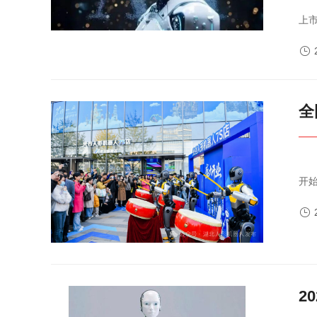
优必选优必选科技成立于2012年3月，2023年12月在港交所主板
上
与

全
***的仅7万多元最贵的50多万元11月11日湖北自研人形机器人家
开
魏铼

2