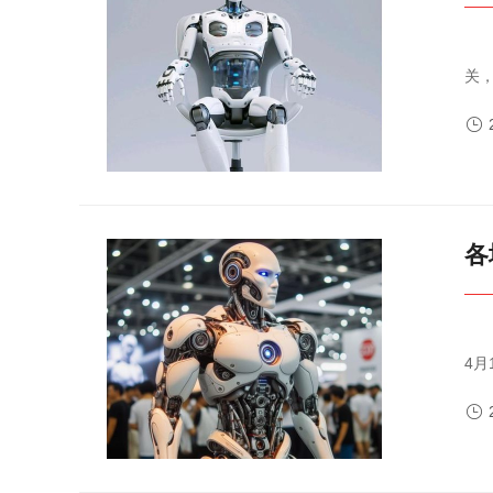
一、政策框架与战略导向国家层面顶层设计：技术突破导向：强调
关
生

各
本刊记者 张燕 郑雪 宋杰 郭志强 牛朝阁宇树人形机器人 本刊首席摄
4月
—
