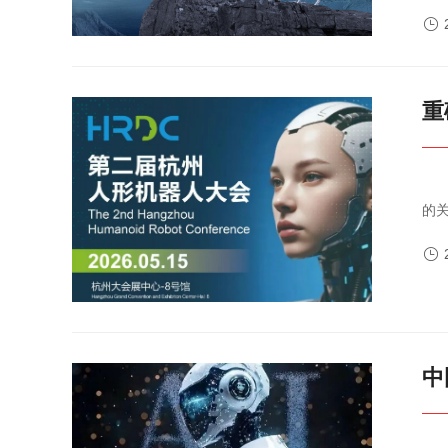
发行

重
邀请函2026第二届杭州人形机器人大会2026年，人形机器人产
的
下

中