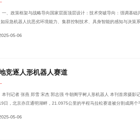
基础共性技术攻
，如应急机器人抗恶劣环境能力、集群控制技术、具身智能的感知与决策
态构建：通过测试基地、标准体系、开源社区等完善发展···
2025-05-06
地竞逐人形机器人赛道
影记者 肖翊I摄
19日，北京亦庄通明湖畔，21.0975公里的半程马拉松赛道被分割成两
—人类选手与人形机器人在此展开一场跨越物种的竞速···
2025-05-06